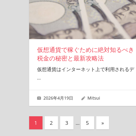
仮想通貨で稼ぐために絶対知るべき
税金の秘密と最新攻略法
仮想通貨はインターネット上で利用されるデ
…
2026年4月19日
Mitsui
投
次
1
2
3
…
5
»
の
稿