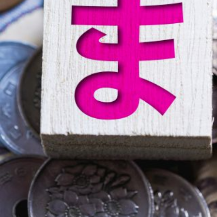
訣
教
え
ま
す